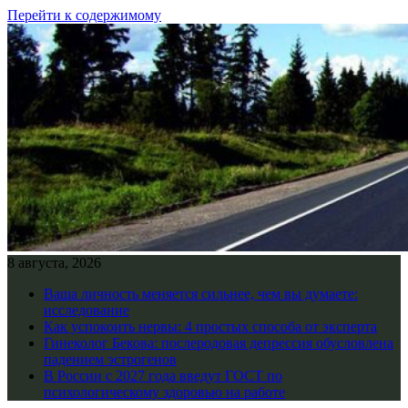
Перейти к содержимому
8 августа, 2026
Ваша личность меняется сильнее, чем вы думаете:
исследование
Как успокоить нервы: 4 простых способа от эксперта
Гинеколог Бекова: послеродовая депрессия обусловлена
падением эстрогенов
В России с 2027 года введут ГОСТ по
психологическому здоровью на работе