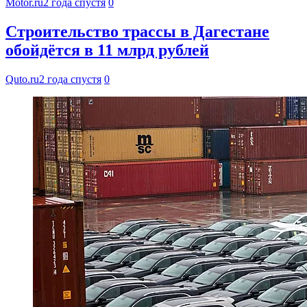
Motor.ru
2 года спустя
0
Строительство трассы в Дагестане
обойдётся в 11 млрд рублей
Quto.ru
2 года спустя
0