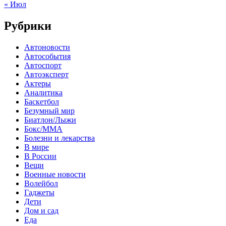
« Июл
Рубрики
Автоновости
Автособытия
Автоспорт
Автоэксперт
Актеры
Аналитика
Баскетбол
Безумный мир
Биатлон/Лыжи
Бокс/MMA
Болезни и лекарства
В мире
В России
Вещи
Военные новости
Волейбол
Гаджеты
Дети
Дом и сад
Еда