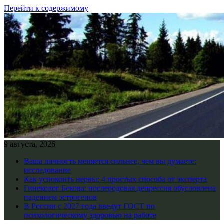
Перейти к содержимому
9 августа, 2026
Ваша личность меняется сильнее, чем вы думаете:
исследование
Как успокоить нервы: 4 простых способа от эксперта
Гинеколог Бекова: послеродовая депрессия обусловлена
падением эстрогенов
В России с 2027 года введут ГОСТ по
психологическому здоровью на работе