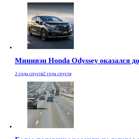
Минивэн Honda Odyssey оказался д
2 года спустя
2 года спустя