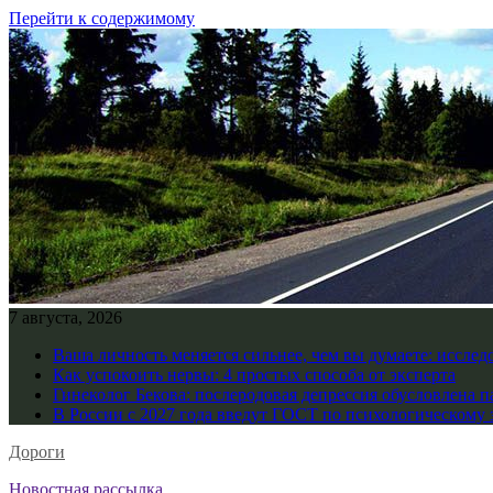
Перейти к содержимому
7 августа, 2026
Ваша личность меняется сильнее, чем вы думаете: исслед
Как успокоить нервы: 4 простых способа от эксперта
Гинеколог Бекова: послеродовая депрессия обусловлена 
В России с 2027 года введут ГОСТ по психологическому 
Дороги
Новостная рассылка