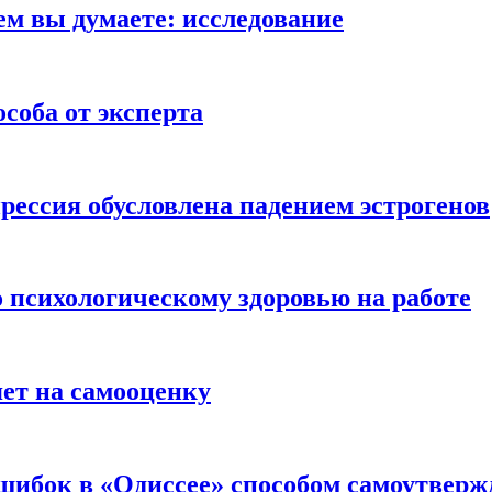
ем вы думаете: исследование
соба от эксперта
рессия обусловлена падением эстрогенов
о психологическому здоровью на работе
яет на самооценку
шибок в «Одиссее» способом самоутверж