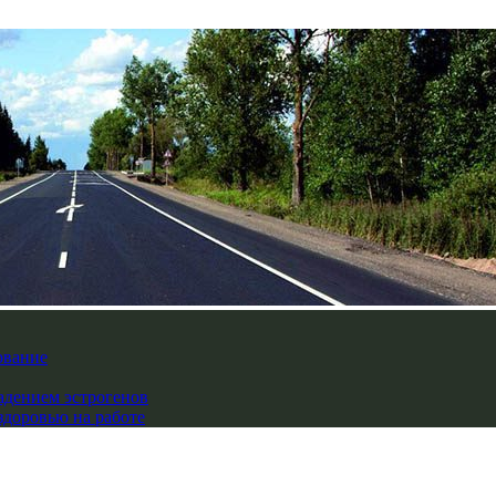
ование
падением эстрогенов
здоровью на работе