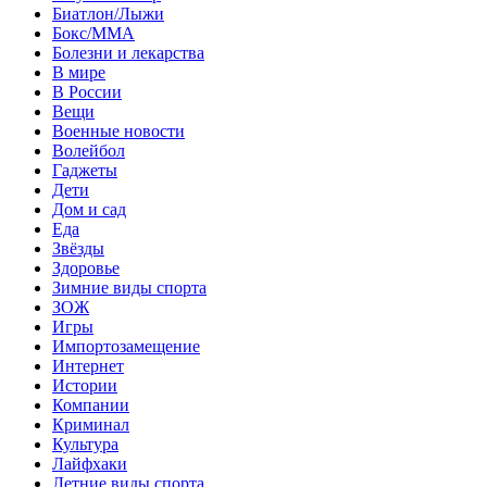
Биатлон/Лыжи
Бокс/MMA
Болезни и лекарства
В мире
В России
Вещи
Военные новости
Волейбол
Гаджеты
Дети
Дом и сад
Еда
Звёзды
Здоровье
Зимние виды спорта
ЗОЖ
Игры
Импортозамещение
Интернет
Истории
Компании
Криминал
Культура
Лайфхаки
Летние виды спорта