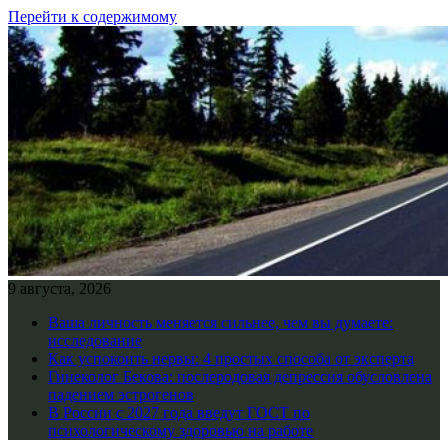
Перейти к содержимому
9 августа, 2026
Ваша личность меняется сильнее, чем вы думаете:
исследование
Как успокоить нервы: 4 простых способа от эксперта
Гинеколог Бекова: послеродовая депрессия обусловлена
падением эстрогенов
В России с 2027 года введут ГОСТ по
психологическому здоровью на работе