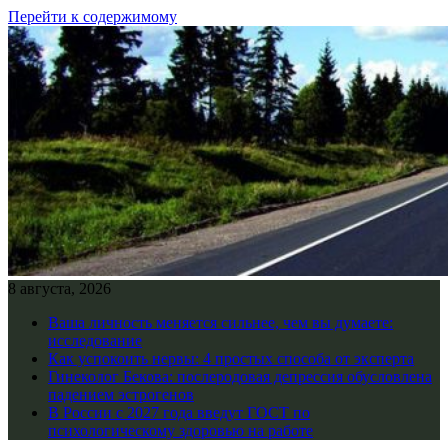
Перейти к содержимому
8 августа, 2026
Ваша личность меняется сильнее, чем вы думаете:
исследование
Как успокоить нервы: 4 простых способа от эксперта
Гинеколог Бекова: послеродовая депрессия обусловлена
падением эстрогенов
В России с 2027 года введут ГОСТ по
психологическому здоровью на работе