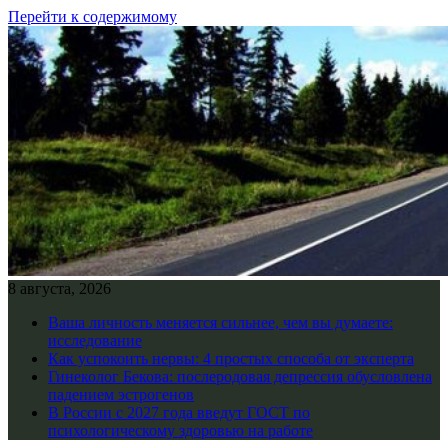
Перейти к содержимому
8 августа, 2026
Ваша личность меняется сильнее, чем вы думаете:
исследование
Как успокоить нервы: 4 простых способа от эксперта
Гинеколог Бекова: послеродовая депрессия обусловлена
падением эстрогенов
В России с 2027 года введут ГОСТ по
психологическому здоровью на работе