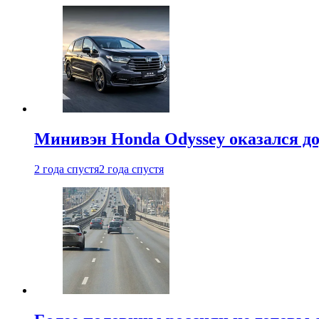
Минивэн Honda Odyssey оказался д
2 года спустя
2 года спустя