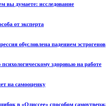
ем вы думаете: исследование
соба от эксперта
рессия обусловлена падением эстрогенов
о психологическому здоровью на работе
яет на самооценку
шибок в «Одиссее» способом самоутверж