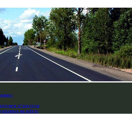
ование
падением эстрогенов
здоровью на работе