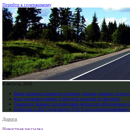
Перейти к содержимому
8 августа, 2026
Ваша личность меняется сильнее, чем вы думаете: исслед
Как успокоить нервы: 4 простых способа от эксперта
Гинеколог Бекова: послеродовая депрессия обусловлена 
В России с 2027 года введут ГОСТ по психологическому 
Дороги
Новостная рассылка