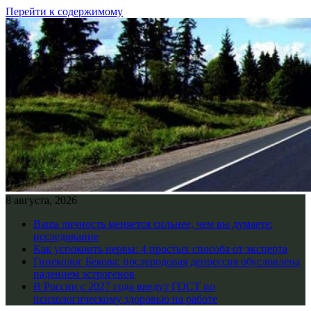
Перейти к содержимому
8 августа, 2026
Ваша личность меняется сильнее, чем вы думаете:
исследование
Как успокоить нервы: 4 простых способа от эксперта
Гинеколог Бекова: послеродовая депрессия обусловлена
падением эстрогенов
В России с 2027 года введут ГОСТ по
психологическому здоровью на работе