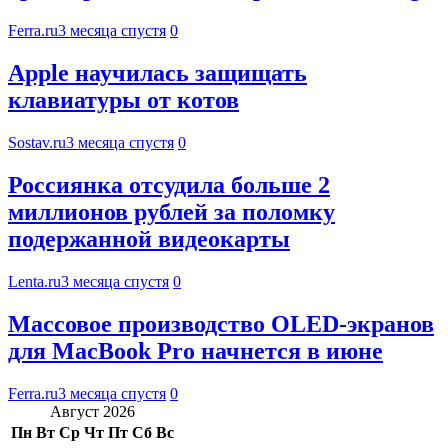
Ferra.ru
3 месяца спустя
0
Apple научилась защищать
клавиатуры от котов
Sostav.ru
3 месяца спустя
0
Россиянка отсудила больше 2
миллионов рублей за поломку
подержанной видеокарты
Lenta.ru
3 месяца спустя
0
Массовое производство OLED-экранов
для MacBook Pro начнется в июне
Ferra.ru
3 месяца спустя
0
Август 2026
Пн
Вт
Ср
Чт
Пт
Сб
Вс