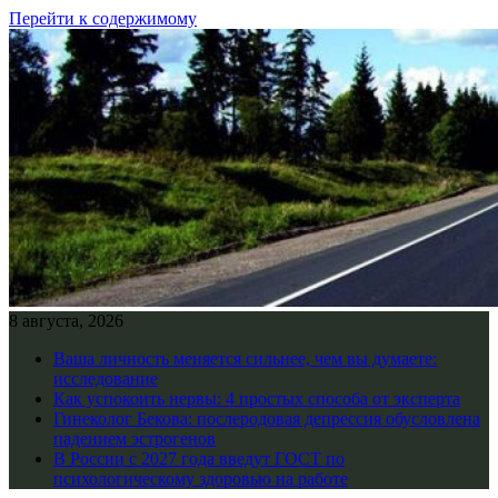
Перейти к содержимому
8 августа, 2026
Ваша личность меняется сильнее, чем вы думаете:
исследование
Как успокоить нервы: 4 простых способа от эксперта
Гинеколог Бекова: послеродовая депрессия обусловлена
падением эстрогенов
В России с 2027 года введут ГОСТ по
психологическому здоровью на работе