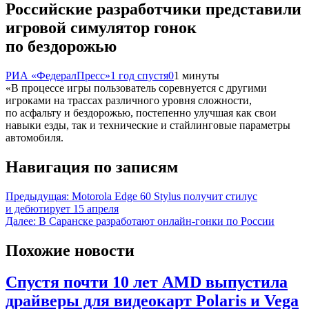
Российские разработчики представили
игровой симулятор гонок
по бездорожью
РИА «ФедералПресс»
1 год спустя
0
1 минуты
«В процессе игры пользователь соревнуется с другими
игроками на трассах различного уровня сложности,
по асфальту и бездорожью, постепенно улучшая как свои
навыки езды, так и технические и стайлинговые параметры
автомобиля.
Навигация по записям
Предыдущая:
Motorola Edge 60 Stylus получит стилус
и дебютирует 15 апреля
Далее:
В Саранске разработают онлайн-гонки по России
Похожие новости
Cпустя почти 10 лет AMD выпустила
драйверы для видеокарт Polaris и Vega