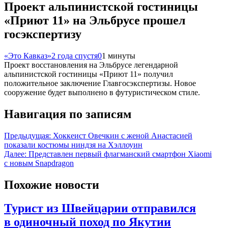
Проект альпинистской гостиницы
«Приют 11» на Эльбрусе прошел
госэкспертизу
«Это Кавказ»
2 года спустя
0
1 минуты
Проект восстановления на Эльбрусе легендарной
альпинистской гостиницы «Приют 11» получил
положительное заключение Главгосэкспертизы. Новое
сооружение будет выполнено в футуристическом стиле.
Навигация по записям
Предыдущая:
Хоккеист Овечкин с женой Анастасией
показали костюмы ниндзя на Хэллоуин
Далее:
Представлен первый флагманский смартфон Xiaomi
с новым Snapdragon
Похожие новости
Турист из Швейцарии отправился
в одиночный поход по Якутии