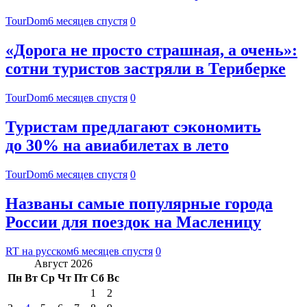
TourDom
6 месяцев спустя
0
«Дорога не просто страшная, а очень»:
сотни туристов застряли в Териберке
TourDom
6 месяцев спустя
0
Туристам предлагают сэкономить
до 30% на авиабилетах в лето
TourDom
6 месяцев спустя
0
Названы самые популярные города
России для поездок на Масленицу
RT на русском
6 месяцев спустя
0
Август 2026
Пн
Вт
Ср
Чт
Пт
Сб
Вс
1
2