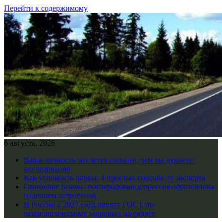
Перейти к содержимому
6 августа, 2026
Ваша личность меняется сильнее, чем вы думаете:
исследование
Как успокоить нервы: 4 простых способа от эксперта
Гинеколог Бекова: послеродовая депрессия обусловлена
падением эстрогенов
В России с 2027 года введут ГОСТ по
психологическому здоровью на работе