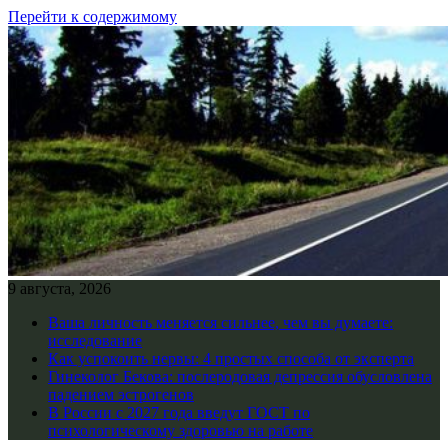
Перейти к содержимому
9 августа, 2026
Ваша личность меняется сильнее, чем вы думаете:
исследование
Как успокоить нервы: 4 простых способа от эксперта
Гинеколог Бекова: послеродовая депрессия обусловлена
падением эстрогенов
В России с 2027 года введут ГОСТ по
психологическому здоровью на работе