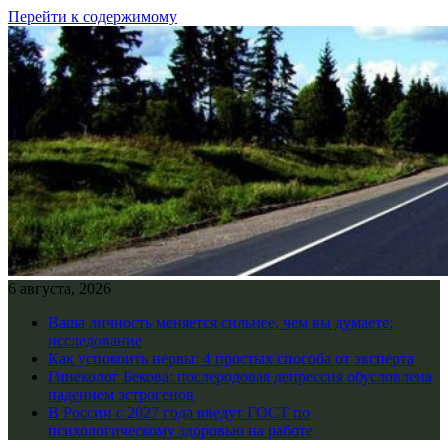
Перейти к содержимому
6 августа, 2026
Ваша личность меняется сильнее, чем вы думаете:
исследование
Как успокоить нервы: 4 простых способа от эксперта
Гинеколог Бекова: послеродовая депрессия обусловлена
падением эстрогенов
В России с 2027 года введут ГОСТ по
психологическому здоровью на работе