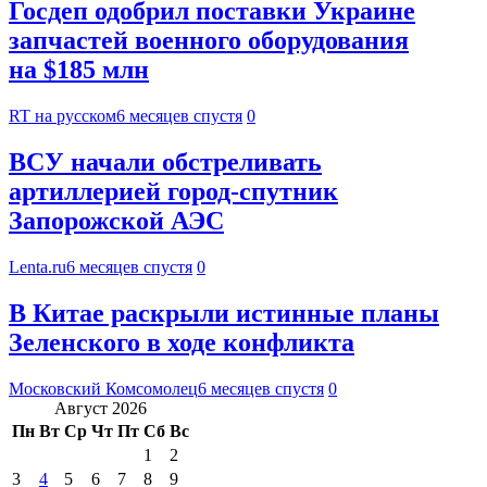
Госдеп одобрил поставки Украине
запчастей военного оборудования
на $185 млн
RT на русском
6 месяцев спустя
0
ВСУ начали обстреливать
артиллерией город-спутник
Запорожской АЭС
Lenta.ru
6 месяцев спустя
0
В Китае раскрыли истинные планы
Зеленского в ходе конфликта
Московский Комсомолец
6 месяцев спустя
0
Август 2026
Пн
Вт
Ср
Чт
Пт
Сб
Вс
1
2
3
4
5
6
7
8
9