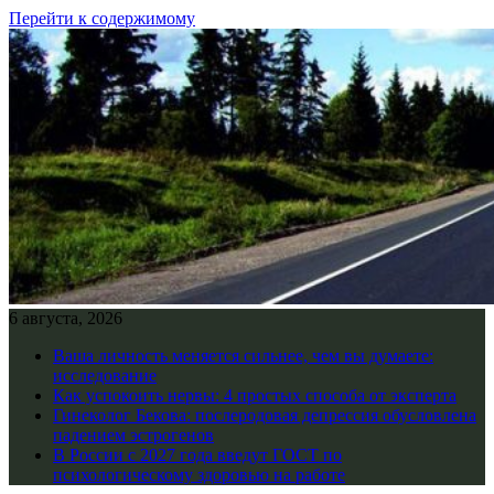
Перейти к содержимому
6 августа, 2026
Ваша личность меняется сильнее, чем вы думаете:
исследование
Как успокоить нервы: 4 простых способа от эксперта
Гинеколог Бекова: послеродовая депрессия обусловлена
падением эстрогенов
В России с 2027 года введут ГОСТ по
психологическому здоровью на работе