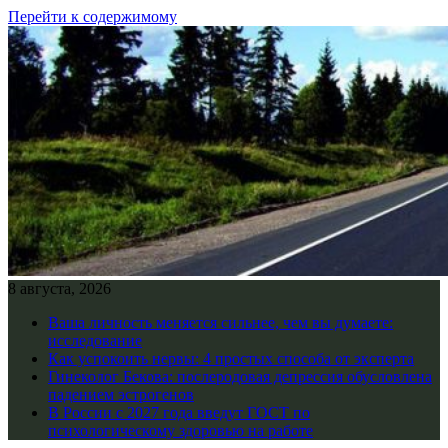
Перейти к содержимому
8 августа, 2026
Ваша личность меняется сильнее, чем вы думаете:
исследование
Как успокоить нервы: 4 простых способа от эксперта
Гинеколог Бекова: послеродовая депрессия обусловлена
падением эстрогенов
В России с 2027 года введут ГОСТ по
психологическому здоровью на работе