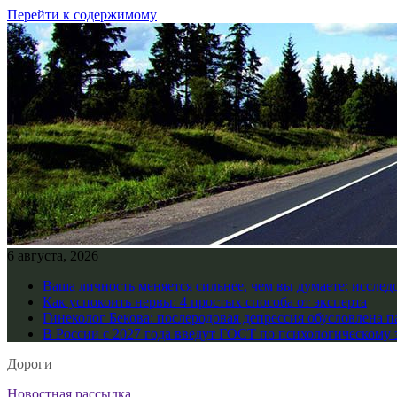
Перейти к содержимому
6 августа, 2026
Ваша личность меняется сильнее, чем вы думаете: исслед
Как успокоить нервы: 4 простых способа от эксперта
Гинеколог Бекова: послеродовая депрессия обусловлена 
В России с 2027 года введут ГОСТ по психологическому 
Дороги
Новостная рассылка