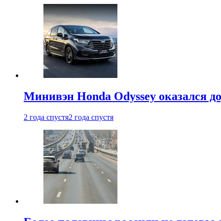
Минивэн Honda Odyssey оказался д
2 года спустя
2 года спустя