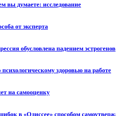
ем вы думаете: исследование
соба от эксперта
рессия обусловлена падением эстрогенов
о психологическому здоровью на работе
яет на самооценку
шибок в «Одиссее» способом самоутверж