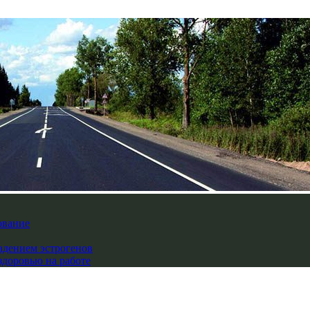
ование
падением эстрогенов
здоровью на работе